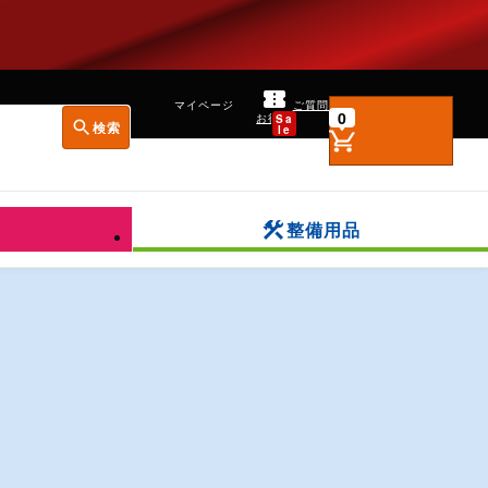
マイページ
ご質問
0
お得！
Sa
検索
le
トップ
注文履歴
購入予定
整備用品
リスト
会員登録